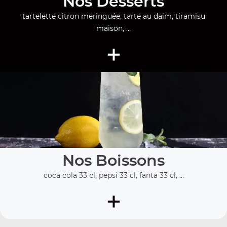
Nos Desserts
tartelette citron meringuée, tarte au daim, tiramisu
maison, ...
+
Nos Boissons
coca cola 33 cl, pepsi 33 cl, fanta 33 cl, ...
+