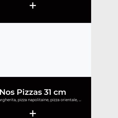
+
Nos Pizzas 31 cm
gherita, pizza napolitaine, pizza orientale, ...
+