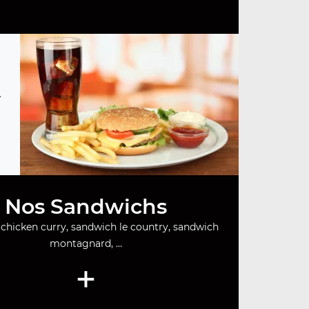
.
Nos Sandwichs
chicken curry, sandwich le country, sandwich
montagnard, ...
+