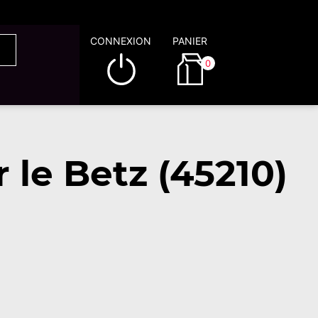
CONNEXION
PANIER
0
le Betz (45210)