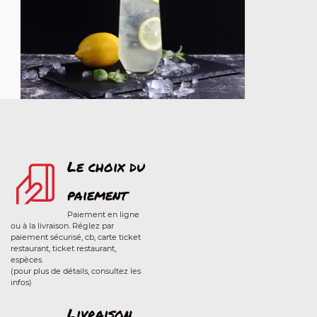
Le choix du
paiement
Paiement en ligne
ou à la livraison. Réglez par
paiement sécurisé, cb, carte ticket
restaurant, ticket restaurant,
espèces.
(pour plus de détails, consultez les
infos)
Livraison