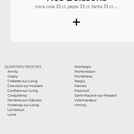
coca cola 33 cl, pepsi 33 cl, fanta 33 cl, ...
+
QUARTIERS PROCHES
Montargis
Amilly
Montcresson
Cepoy
Montereau
Châlette-sur-Loing
Nargis
Chevillon-sur-Huillard
Pannes
Conflans-sur-Loing
Paucourt
Corquilleroy
Saint-Maurice-sur-Fessard
Ferrières-en-Gâtinais
Villemandeur
Fontenay-sur-Loing
Vimory
Lombreuil
Lorris