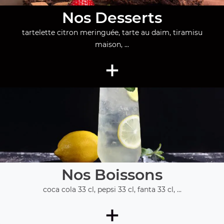
Nos Desserts
tartelette citron meringuée, tarte au daim, tiramisu
maison, ...
+
Nos Boissons
coca cola 33 cl, pepsi 33 cl, fanta 33 cl, ...
+