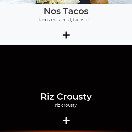
Nos Tacos
tacos m, tacos l, tacos xl, ...
+
Riz Crousty
riz crousty
+