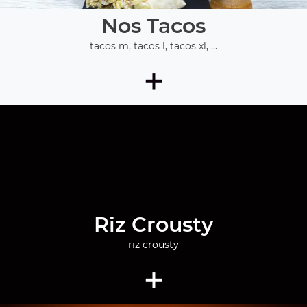
Nos Tacos
tacos m, tacos l, tacos xl, ...
+
Riz Crousty
riz crousty
+