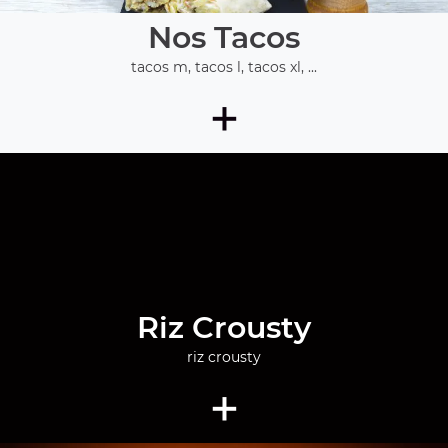
Nos Tacos
tacos m, tacos l, tacos xl, ...
+
Riz Crousty
riz crousty
+