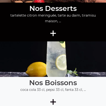
Nos Desserts
tartelette citron meringuée, tarte au daim, tiramisu
maison, ...
+
Nos Boissons
coca cola 33 cl, pepsi 33 cl, fanta 33 cl, ...
+