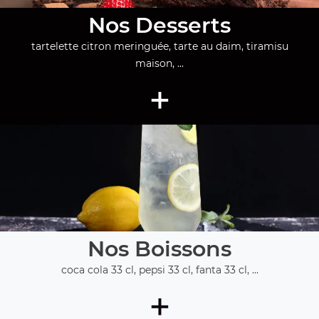
Nos Desserts
tartelette citron meringuée, tarte au daim, tiramisu
maison, ...
+
Nos Boissons
coca cola 33 cl, pepsi 33 cl, fanta 33 cl, ...
+