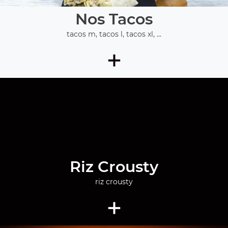
Nos Tacos
tacos m, tacos l, tacos xl, ...
+
Riz Crousty
riz crousty
+