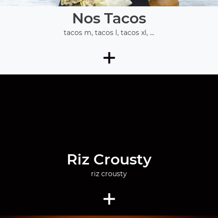
Nos Tacos
tacos m, tacos l, tacos xl, ...
+
Riz Crousty
riz crousty
+