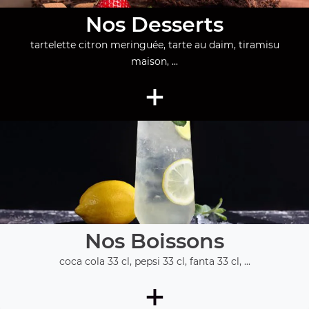
Nos Desserts
tartelette citron meringuée, tarte au daim, tiramisu
maison, ...
+
Nos Boissons
coca cola 33 cl, pepsi 33 cl, fanta 33 cl, ...
+