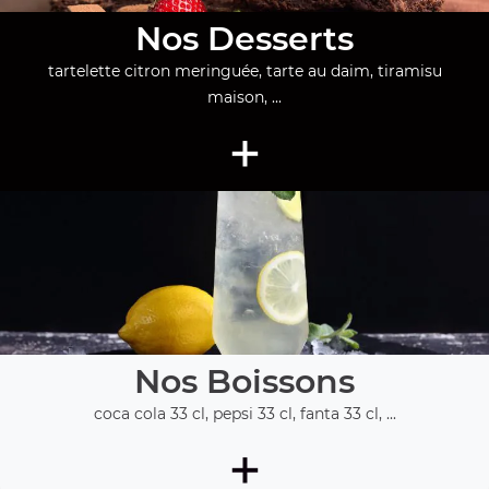
Nos Desserts
tartelette citron meringuée, tarte au daim, tiramisu
maison, ...
+
Nos Boissons
coca cola 33 cl, pepsi 33 cl, fanta 33 cl, ...
+