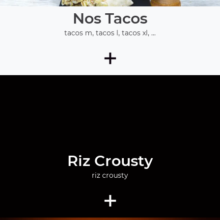
Nos Tacos
tacos m, tacos l, tacos xl, ...
+
Riz Crousty
riz crousty
+