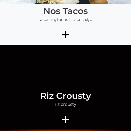
Nos Tacos
tacos m, tacos l, tacos xl, ...
+
Riz Crousty
riz crousty
+