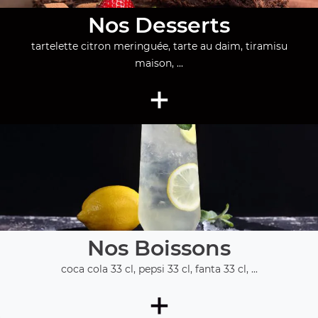
Nos Desserts
tartelette citron meringuée, tarte au daim, tiramisu
maison, ...
+
Nos Boissons
coca cola 33 cl, pepsi 33 cl, fanta 33 cl, ...
+