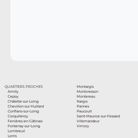
QUARTIERS PROCHES
Montargis
Amilly
Montcresson
Cepoy
Montereau
Châlette-sur-Loing
Nargis
Chevillon-sur-Huillard
Pannes
Conflans-sur-Loing
Paucourt
Corquilleroy
Saint-Maurice-sur-Fessard
Ferrières-en-Gâtinais
Villemandeur
Fontenay-sur-Loing
Vimory
Lombreuil
Lorris