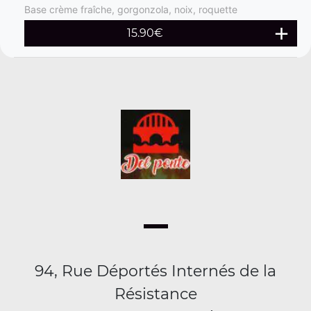
Base crème fraîche, gorgonzola, noix, roquette
15.90
€
94, Rue Déportés Internés de la
Résistance