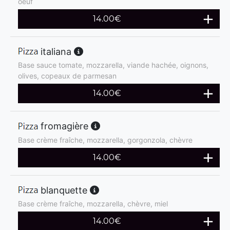
oeuf
14.00
€
italiana
Base sauce tomate, mozzarella, viande hachée, oignons,
olives, copeaux de parmesan
14.00
€
fromagière
Base crème fraîche, mozzarella, gorgonzola, chèvre
14.00
€
blanquette
Base crème fraîche, mozzarella, chèvre, miel
14.00
€