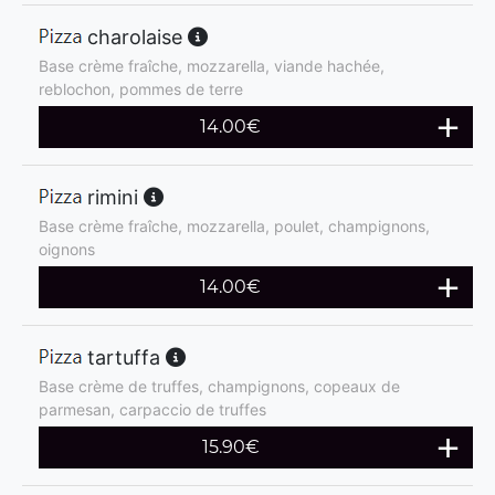
charolaise
Base crème fraîche, mozzarella, viande hachée,
reblochon, pommes de terre
14.00
€
rimini
Base crème fraîche, mozzarella, poulet, champignons,
oignons
14.00
€
tartuffa
Base crème de truffes, champignons, copeaux de
parmesan, carpaccio de truffes
15.90
€