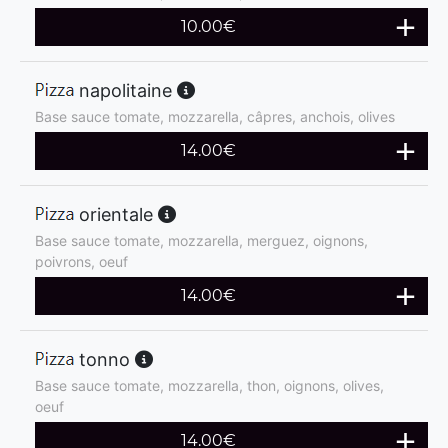
10.00
€
napolitaine
Base sauce tomate, mozzarella, câpres, anchois, olives
14.00
€
orientale
Base sauce tomate, mozzarella, merguez, oignons,
poivrons, oeuf
14.00
€
tonno
Base sauce tomate, mozzarella, thon, oignons, olives,
oeuf
14.00
€