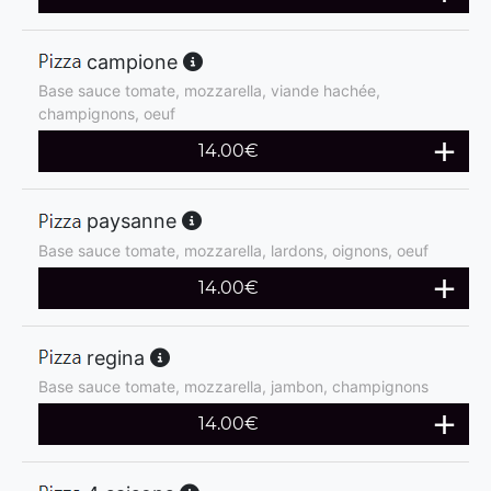
campione
Base sauce tomate, mozzarella, viande hachée,
champignons, oeuf
14.00
€
paysanne
Base sauce tomate, mozzarella, lardons, oignons, oeuf
14.00
€
regina
Base sauce tomate, mozzarella, jambon, champignons
14.00
€