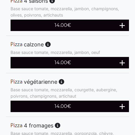
4 saisons
Base sauce tomate, mozzarella, jambon, champignons,
olives, poivrons, artichauts
14.00
€
calzone
Base sauce tomate, mozzarella, jambon, oeuf
14.00
€
végétarienne
Base sauce tomate, mozzarella, courgette, aubergine,
poivrons, champignons, artichaut
14.00
€
4 fromages
Base sauce tomate, mozzarella, gorgonzola, chèvre,