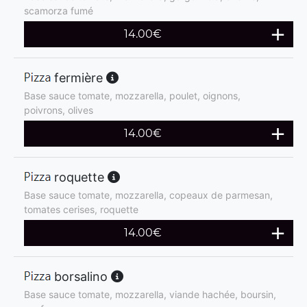
scamorza fumé
14.00
€
fermière
Base sauce tomate, mozzarella, poulet, oignons,
poivrons, olives
14.00
€
roquette
Base sauce tomate, mozzarella, copeaux de parmesan,
tomates cerises, roquette
14.00
€
borsalino
Base sauce tomate, mozzarella, viande hachée, boursin,