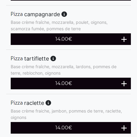
campagnarde
Base crème fraîche, mozzarella, poulet, oignons,
scamorza fumée, pommes de terre
14.00
€
tartiflette
Base crème fraîche, mozzarella, lardons, pommes de
terre, reblochon, oignons
14.00
€
raclette
Base crème fraiche, jambon, pommes de terre, raclette,
oignons
14.00
€