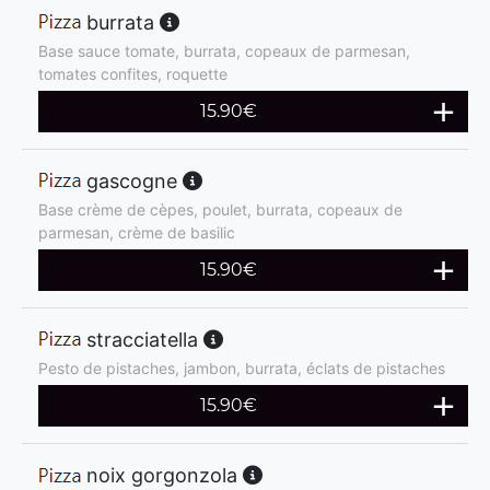
burrata
Base sauce tomate, burrata, copeaux de parmesan,
tomates confites, roquette
15.90
€
gascogne
Base crème de cèpes, poulet, burrata, copeaux de
parmesan, crème de basilic
15.90
€
stracciatella
Pesto de pistaches, jambon, burrata, éclats de pistaches
15.90
€
noix gorgonzola