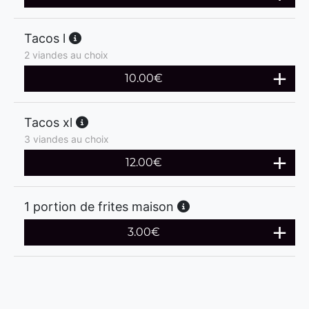
Tacos l
2 viandes au choix
10.00
€
Tacos xl
3 viandes au choix
12.00
€
1 portion de frites maison
3.00
€