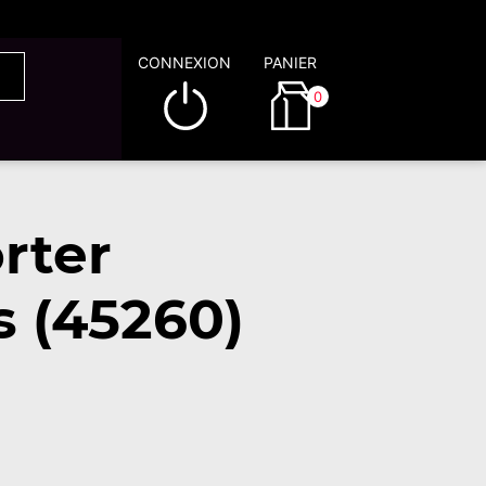
CONNEXION
PANIER
0
rter
s (45260)