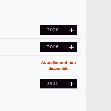
3.00
€
3.00
€
Actuellement non
disponible
3.90
€