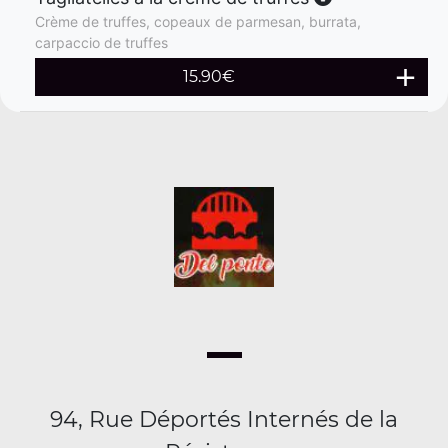
Crème de truffes, copeaux de parmesan, burrata,
carpaccio de truffes
15.90
€
94, Rue Déportés Internés de la