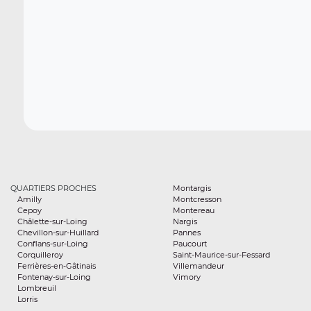
QUARTIERS PROCHES
Montargis
Amilly
Montcresson
Cepoy
Montereau
Châlette-sur-Loing
Nargis
Chevillon-sur-Huillard
Pannes
Conflans-sur-Loing
Paucourt
Corquilleroy
Saint-Maurice-sur-Fessard
Ferrières-en-Gâtinais
Villemandeur
Fontenay-sur-Loing
Vimory
Lombreuil
Lorris