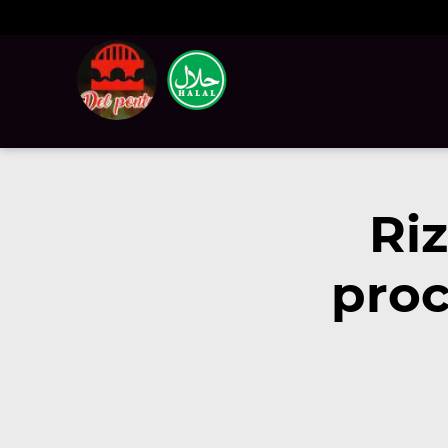
Ri
pro