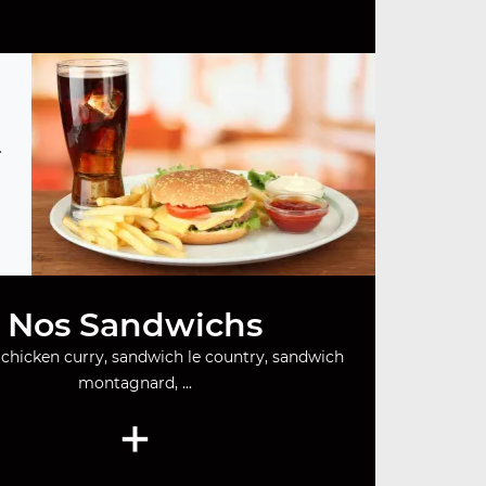
.
Nos Sandwichs
chicken curry, sandwich le country, sandwich
montagnard, ...
+