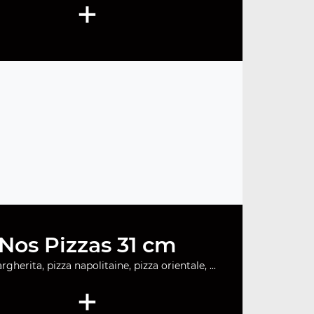
+
Nos Pizzas 31 cm
gherita, pizza napolitaine, pizza orientale, ...
+