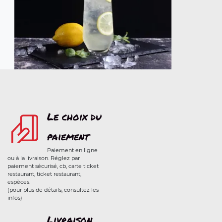
Le choix du
paiement
Paiement en ligne
ou à la livraison. Réglez par
paiement sécurisé, cb, carte ticket
restaurant, ticket restaurant,
espèces.
(pour plus de détails, consultez les
infos)
Livraison