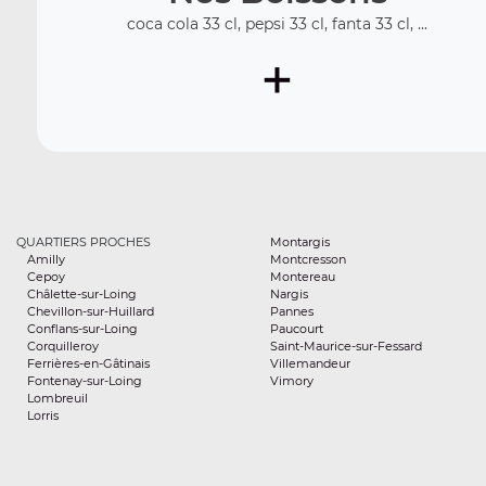
coca cola 33 cl, pepsi 33 cl, fanta 33 cl, ...
+
QUARTIERS PROCHES
Montargis
Amilly
Montcresson
Cepoy
Montereau
Châlette-sur-Loing
Nargis
Chevillon-sur-Huillard
Pannes
Conflans-sur-Loing
Paucourt
Corquilleroy
Saint-Maurice-sur-Fessard
Ferrières-en-Gâtinais
Villemandeur
Fontenay-sur-Loing
Vimory
Lombreuil
Lorris