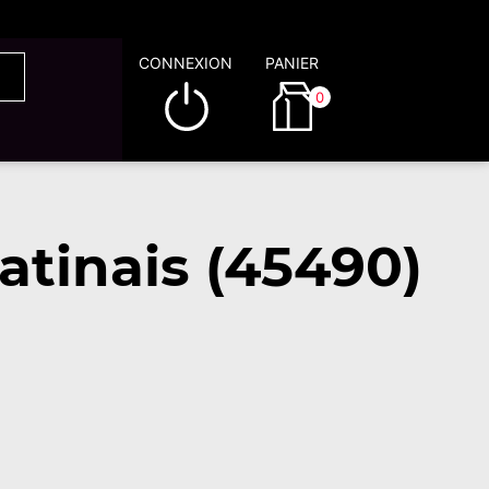
CONNEXION
PANIER
0
atinais (45490)