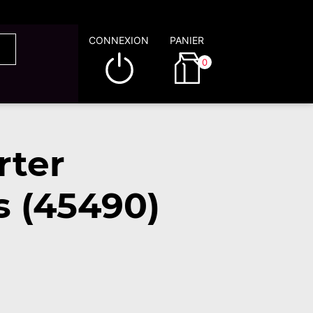
CONNEXION
PANIER
0
rter
s (45490)