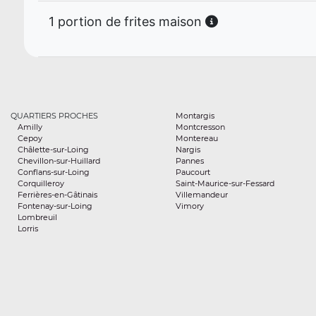
1 portion de frites maison
QUARTIERS PROCHES
Montargis
Amilly
Montcresson
Cepoy
Montereau
Châlette-sur-Loing
Nargis
Chevillon-sur-Huillard
Pannes
Conflans-sur-Loing
Paucourt
Corquilleroy
Saint-Maurice-sur-Fessard
Ferrières-en-Gâtinais
Villemandeur
Fontenay-sur-Loing
Vimory
Lombreuil
Lorris