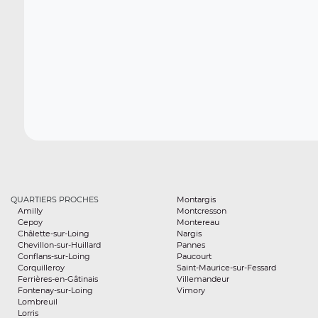
QUARTIERS PROCHES
Montargis
Amilly
Montcresson
Cepoy
Montereau
Châlette-sur-Loing
Nargis
Chevillon-sur-Huillard
Pannes
Conflans-sur-Loing
Paucourt
Corquilleroy
Saint-Maurice-sur-Fessard
Ferrières-en-Gâtinais
Villemandeur
Fontenay-sur-Loing
Vimory
Lombreuil
Lorris