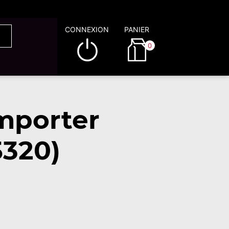
CONNEXION
PANIER
0
mporter
5320)