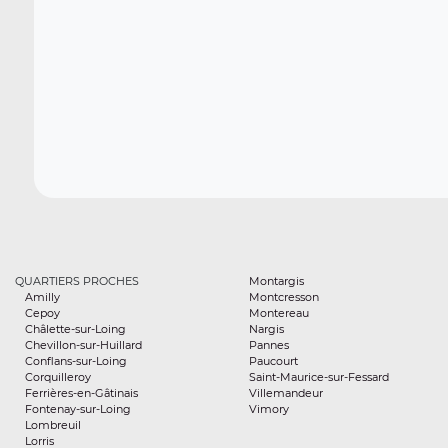
QUARTIERS PROCHES
Montargis
Amilly
Montcresson
Cepoy
Montereau
Châlette-sur-Loing
Nargis
Chevillon-sur-Huillard
Pannes
Conflans-sur-Loing
Paucourt
Corquilleroy
Saint-Maurice-sur-Fessard
Ferrières-en-Gâtinais
Villemandeur
Fontenay-sur-Loing
Vimory
Lombreuil
Lorris