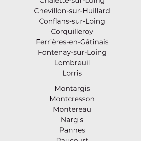
Châlette-sur-Loing
Chevillon-sur-Huillard
Conflans-sur-Loing
Corquilleroy
Ferrières-en-Gâtinais
Fontenay-sur-Loing
Lombreuil
Lorris
Montargis
Montcresson
Montereau
Nargis
Pannes
Paucourt