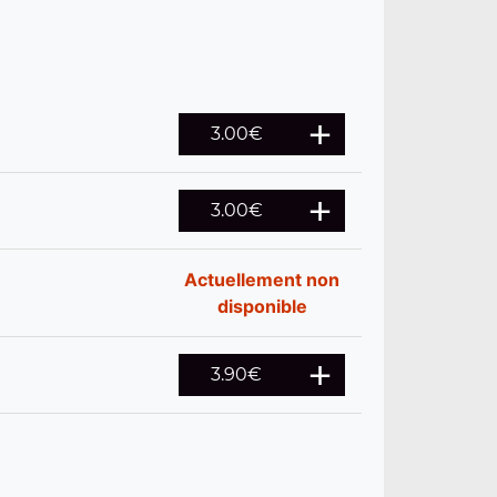
3.00
€
3.00
€
Actuellement non
disponible
3.90
€