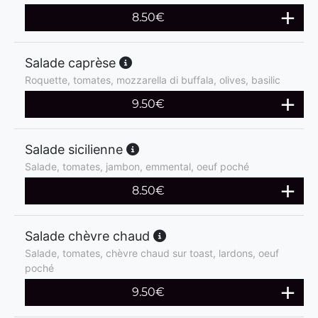
8.50
€
Salade caprèse
Roquette, tomates, mozzarella di buffala, olives, basilic
9.50
€
Salade sicilienne
Salade, tomates, jambon, emmental, oeuf poché
8.50
€
Salade chèvre chaud
Salade, tomates, chèvre chaud sur toast, lardons, oeuf
poché
9.50
€