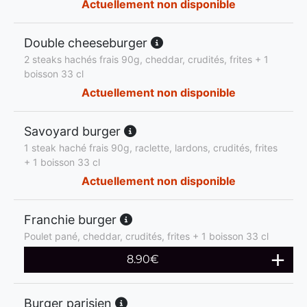
Actuellement non disponible
Double cheeseburger
2 steaks hachés frais 90g, cheddar, crudités, frites + 1
boisson 33 cl
Actuellement non disponible
Savoyard burger
1 steak haché frais 90g, raclette, lardons, crudités, frites
+ 1 boisson 33 cl
Actuellement non disponible
Franchie burger
Poulet pané, cheddar, crudités, frites + 1 boisson 33 cl
8.90
€
Burger parisien