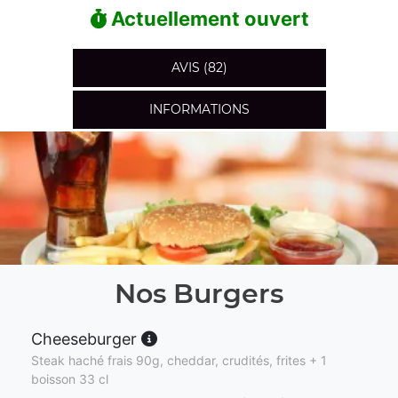
Actuellement ouvert
AVIS (82)
INFORMATIONS
Nos Burgers
Cheeseburger
Steak haché frais 90g, cheddar, crudités, frites + 1
boisson 33 cl