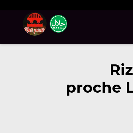
Ri
proche L