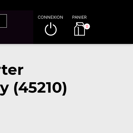
CONNEXION
PANIER
0
ter
y (45210)