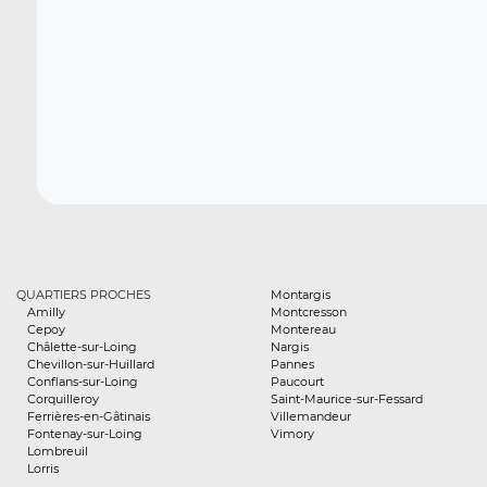
QUARTIERS PROCHES
Montargis
Amilly
Montcresson
Cepoy
Montereau
Châlette-sur-Loing
Nargis
Chevillon-sur-Huillard
Pannes
Conflans-sur-Loing
Paucourt
Corquilleroy
Saint-Maurice-sur-Fessard
Ferrières-en-Gâtinais
Villemandeur
Fontenay-sur-Loing
Vimory
Lombreuil
Lorris