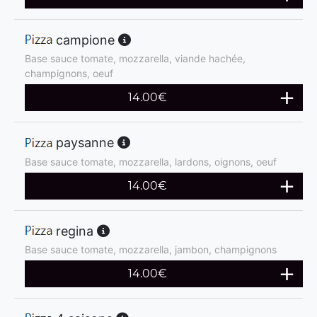
campione
Base sauce tomate, mozzarella, viande hachée,
champignons, oeuf
14.00
€
paysanne
Base sauce tomate, mozzarella, lardons, oignons, oeuf
14.00
€
regina
Base sauce tomate, mozzarella, jambon, champignons
14.00
€