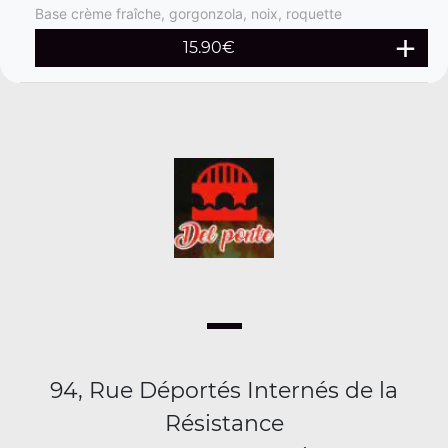
Base crème fraîche, gorgonzola, noix, roquette
15.90
€
94, Rue Déportés Internés de la
Résistance