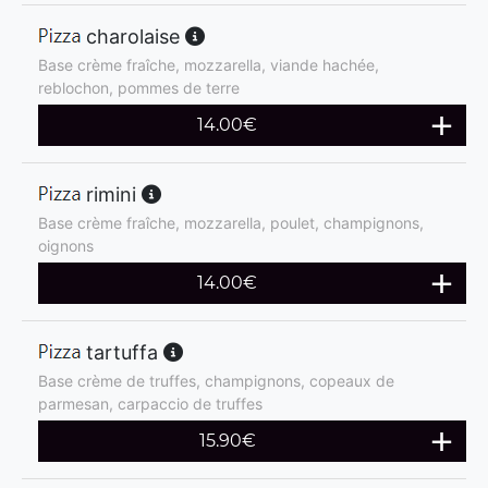
charolaise
Base crème fraîche, mozzarella, viande hachée,
reblochon, pommes de terre
14.00
€
rimini
Base crème fraîche, mozzarella, poulet, champignons,
oignons
14.00
€
tartuffa
Base crème de truffes, champignons, copeaux de
parmesan, carpaccio de truffes
15.90
€