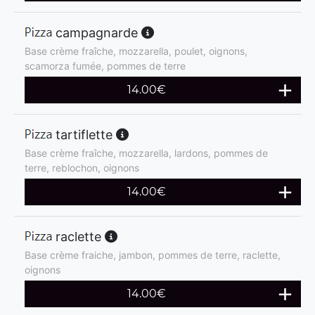
campagnarde
Base crème fraîche, mozzarella, poulet, oignons,
scamorza fumée, pommes de terre
14.00
€
tartiflette
Base crème fraîche, mozzarella, lardons, pommes de
terre, reblochon, oignons
14.00
€
raclette
Base crème fraiche, jambon, pommes de terre, raclette,
oignons
14.00
€