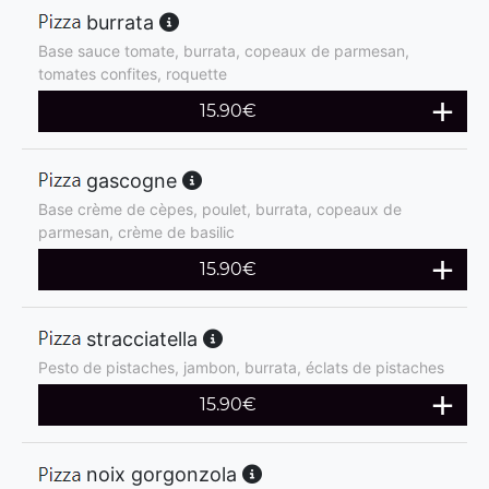
burrata
Base sauce tomate, burrata, copeaux de parmesan,
tomates confites, roquette
15.90
€
gascogne
Base crème de cèpes, poulet, burrata, copeaux de
parmesan, crème de basilic
15.90
€
stracciatella
Pesto de pistaches, jambon, burrata, éclats de pistaches
15.90
€
noix gorgonzola