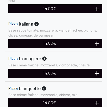
oeuf
14.00
€
italiana
Base sauce tomate, mozzarella, viande hachée, oignons,
olives, copeaux de parmesan
14.00
€
fromagière
Base crème fraîche, mozzarella, gorgonzola, chèvre
14.00
€
blanquette
Base crème fraîche, mozzarella, chèvre, miel
14.00
€