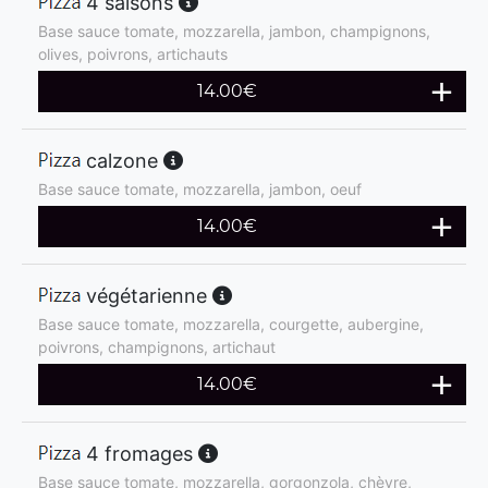
4 saisons
Base sauce tomate, mozzarella, jambon, champignons,
olives, poivrons, artichauts
14.00
€
calzone
Base sauce tomate, mozzarella, jambon, oeuf
14.00
€
végétarienne
Base sauce tomate, mozzarella, courgette, aubergine,
poivrons, champignons, artichaut
14.00
€
4 fromages
Base sauce tomate, mozzarella, gorgonzola, chèvre,