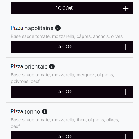
10.00
€
napolitaine
Base sauce tomate, mozzarella, câpres, anchois, olives
14.00
€
orientale
Base sauce tomate, mozzarella, merguez, oignons,
poivrons, oeuf
14.00
€
tonno
Base sauce tomate, mozzarella, thon, oignons, olives,
oeuf
14.00
€