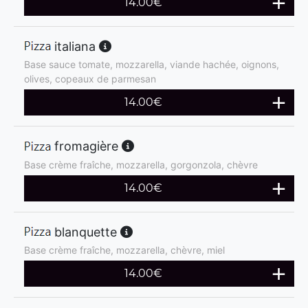
14.00
€
italiana
Base sauce tomate, mozzarella, viande hachée, oignons,
olives, copeaux de parmesan
14.00
€
fromagière
Base crème fraîche, mozzarella, gorgonzola, chèvre
14.00
€
blanquette
Base crème fraîche, mozzarella, chèvre, miel
14.00
€