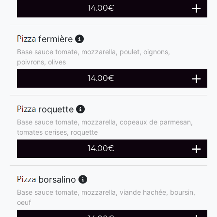
14.00
€
fermière
Base sauce tomate, mozzarella, poulet, oignons,
poivrons, olives
14.00
€
roquette
Base sauce tomate, mozzarella, copeaux de parmesan,
tomates cerises, roquette
14.00
€
borsalino
Base sauce tomate, mozzarella, viande hachée, boursin,
oeuf