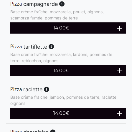
campagnarde
Base crème fraîche, mozzarella, poulet, oignons,
scamorza fumée, pommes de terre
14.00
€
tartiflette
Base crème fraîche, mozzarella, lardons, pommes de
terre, reblochon, oignons
14.00
€
raclette
Base crème fraiche, jambon, pommes de terre, raclette,
oignons
14.00
€