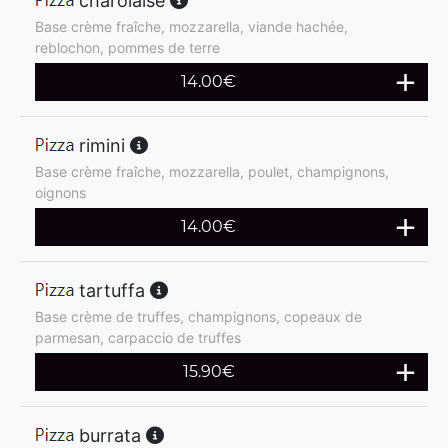
charolaise
Base crème fraîche, mozzarella, viande hachée,
reblochon, pommes de terre
14.00
€
rimini
Base crème fraîche, mozzarella, poulet, champignons,
oignons
14.00
€
tartuffa
Base crème de truffes, champignons, copeaux de
parmesan, carpaccio de truffes
15.90
€
burrata