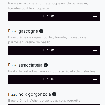
Base sauce tomate, burrata, copeaux de parmesan,
tomates confites, roquette
15.90
€
gascogne
Base crème de cèpes, poulet, burrata, copeaux de
parmesan, crème de basilic
15.90
€
stracciatella
Pesto de pistaches, jambon, burrata, éclats de pistaches
15.90
€
noix gorgonzola
Base crème fraîche, gorgonzola, noix, roquette