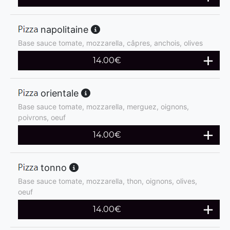
napolitaine
Base sauce tomate, mozzarella, câpres, anchois, olives
14.00
€
orientale
Base sauce tomate, mozzarella, merguez, oignons,
poivrons, oeuf
14.00
€
tonno
Base sauce tomate, mozzarella, thon, oignons, olives,
oeuf
14.00
€