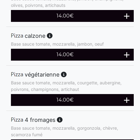
olives, poivrons, artichauts
14.00
€
calzone
Base sauce tomate, mozzarella, jambon, oeuf
14.00
€
végétarienne
Base sauce tomate, mozzarella, courgette, aubergine,
poivrons, champignons, artichaut
14.00
€
4 fromages
Base sauce tomate, mozzarella, gorgonzola, chèvre,
scamorza fumé