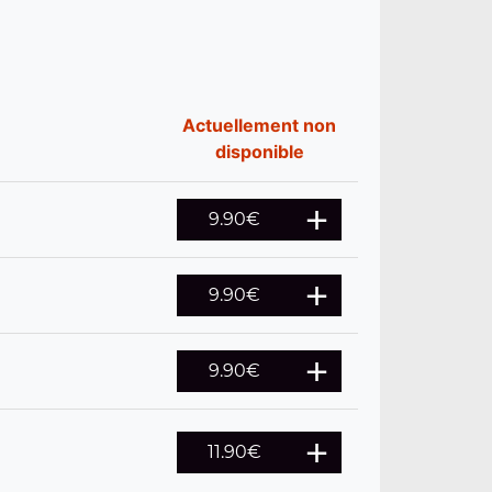
Actuellement non
disponible
9.90
€
9.90
€
9.90
€
11.90
€