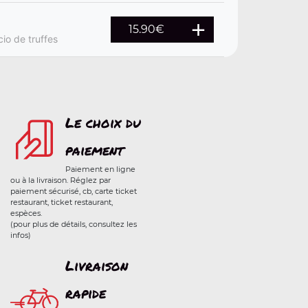
15.90
€
io de truffes
Le choix du
paiement
Paiement en ligne
ou à la livraison. Réglez par
paiement sécurisé, cb, carte ticket
restaurant, ticket restaurant,
espèces.
(pour plus de détails, consultez les
infos)
Livraison
rapide