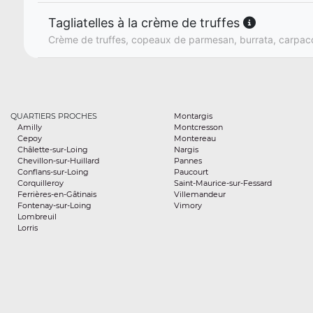
Tagliatelles à la crème de truffes
Crème de truffes, copeaux de parmesan, burrata, carpacc
QUARTIERS PROCHES
Montargis
Amilly
Montcresson
Cepoy
Montereau
Châlette-sur-Loing
Nargis
Chevillon-sur-Huillard
Pannes
Conflans-sur-Loing
Paucourt
Corquilleroy
Saint-Maurice-sur-Fessard
Ferrières-en-Gâtinais
Villemandeur
Fontenay-sur-Loing
Vimory
Lombreuil
Lorris