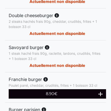
Actuellement non disponible
Double cheeseburger
2 steaks hachés frais 90g, cheddar, crudités, frites + 1
boisson 33 cl
Actuellement non disponible
Savoyard burger
1 steak haché frais 90g, raclette, lardons, crudités, frites
+ 1 boisson 33 cl
Actuellement non disponible
Franchie burger
Poulet pané, cheddar, crudités, frites + 1 boisson 33 cl
8.90
€
Burger parisien