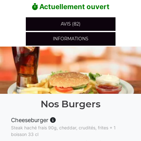
Actuellement ouvert
AVIS (82)
INFORMATIONS
Nos Burgers
Cheeseburger
Steak haché frais 90g, cheddar, crudités, frites + 1
boisson 33 cl