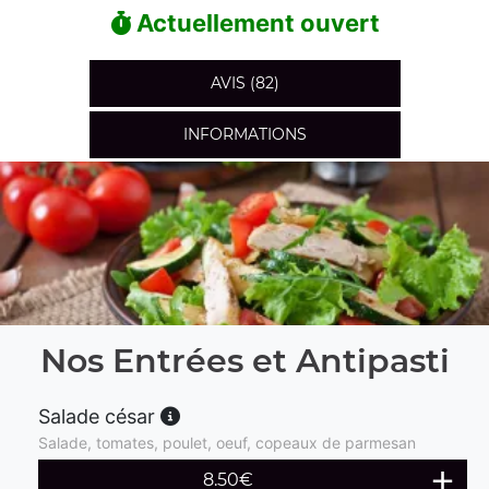
Actuellement ouvert
AVIS (82)
INFORMATIONS
Nos Entrées et Antipasti
Salade césar
Salade, tomates, poulet, oeuf, copeaux de parmesan
8.50
€