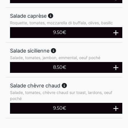
Salade caprèse
Roquette, tomates, mozzarella di buffala, olives, basilic
9.50
€
Salade sicilienne
Salade, tomates, jambon, emmental, oeuf poché
8.50
€
Salade chèvre chaud
Salade, tomates, chèvre chaud sur toast, lardons, oeuf
poché
9.50
€