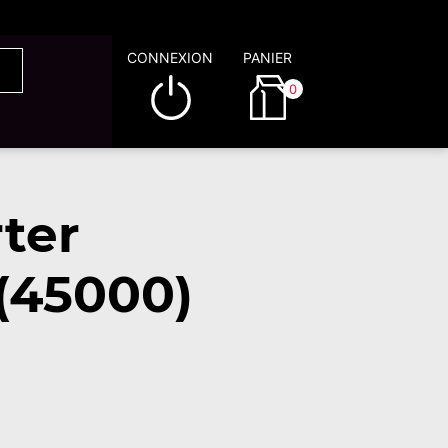
CONNEXION
PANIER
0
ter
(45000)