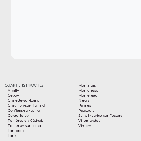
QUARTIERS PROCHES
Montargis
Amilly
Montcresson
Cepoy
Montereau
Châlette-sur-Loing
Nargis
Chevillon-sur-Huillard
Pannes
Conflans-sur-Loing
Paucourt
Corquilleroy
Saint-Maurice-sur-Fessard
Ferrières-en-Gâtinais
Villemandeur
Fontenay-sur-Loing
Vimory
Lombreuil
Lorris