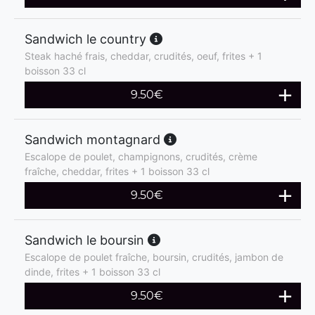
Sandwich le country
Steak haché frais, cheddar, crudités, oeuf, frites + 1
boisson 33 cl
9.50
€
Sandwich montagnard
Escalope de poulet, champignons, crudités, crème
fraîche, cheddar, frites + 1 boisson 33 cl
9.50
€
Sandwich le boursin
Escalope de poulet fraîche, boursin, crudités, jambon de
dinde, frites + 1 boisson 33 cl
9.50
€