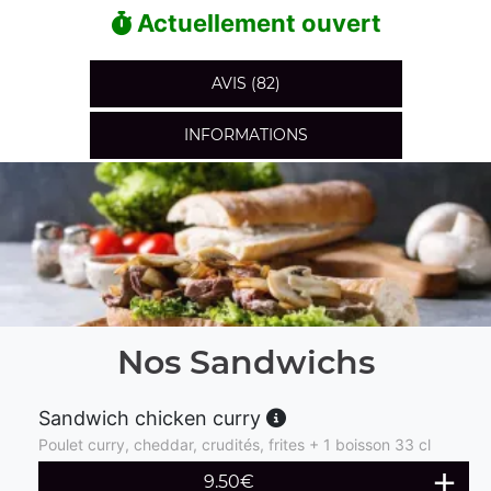
Actuellement ouvert
AVIS (82)
INFORMATIONS
Nos Sandwichs
Sandwich chicken curry
Poulet curry, cheddar, crudités, frites + 1 boisson 33 cl
9.50
€