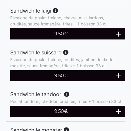
Sandwich le luigi
Escalope de poulet fraîche, chèvre, miel, lardons,
crudités, sauce fromagère, frites + 1 boisson 33 cl
9.50
€
Sandwich le suissard
Escalope de poulet fraîche, crudités, jambon de dinde,
raclette, sauce fromagère, frites + 1 boisson 33 cl
9.50
€
Sandwich le tandoori
Poulet tandoori, cheddar, crudités, frites + 1 boisson 33 cl
9.50
€
Sandwich le monster