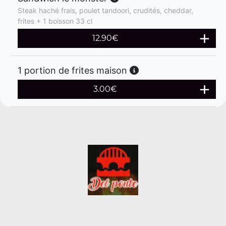
Steak haché frais, poulet tandoori, crudités, cheddar,
frites + 1 boisson 33 cl
12.90
€
1 portion de frites maison
3.00
€