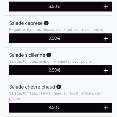
8.50
€
Salade caprèse
Roquette, tomates, mozzarella di buffala, olives, basilic
9.50
€
Salade sicilienne
Salade, tomates, jambon, emmental, oeuf poché
8.50
€
Salade chèvre chaud
Salade, tomates, chèvre chaud sur toast, lardons, oeuf
poché
9.50
€