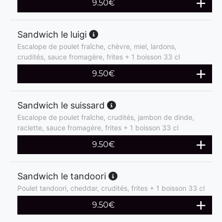
9.50
€
Sandwich le luigi
Escalope de poulet fraîche, chèvre, miel, lardons,
crudités, sauce fromagère, frites + 1 boisson 33 cl
9.50
€
Sandwich le suissard
Escalope de poulet fraîche, crudités, jambon de dinde,
raclette, sauce fromagère, frites + 1 boisson 33 cl
9.50
€
Sandwich le tandoori
Poulet tandoori, cheddar, crudités, frites + 1 boisson 33 cl
9.50
€