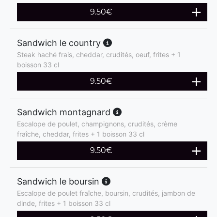
9.50
€
Sandwich le country
Steak haché frais, cheddar, crudités, oeuf, frites + 1
boisson 33 cl
9.50
€
Sandwich montagnard
Escalope de poulet, champignons, crudités, crème
fraîche, cheddar, frites + 1 boisson 33 cl
9.50
€
Sandwich le boursin
Escalope de poulet fraîche, boursin, crudités, jambon de
dinde, frites + 1 boisson 33 cl