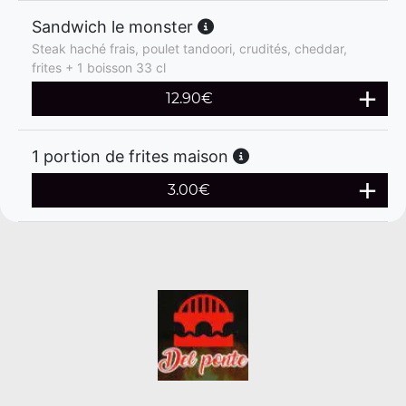
Sandwich le monster
Steak haché frais, poulet tandoori, crudités, cheddar,
frites + 1 boisson 33 cl
12.90
€
1 portion de frites maison
3.00
€