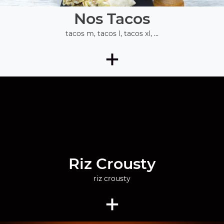
Nos Tacos
tacos m, tacos l, tacos xl, ...
+
Riz Crousty
riz crousty
+