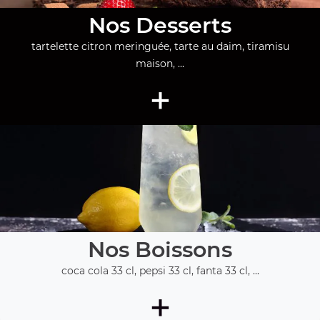
Nos Desserts
tartelette citron meringuée, tarte au daim, tiramisu
maison, ...
+
Nos Boissons
coca cola 33 cl, pepsi 33 cl, fanta 33 cl, ...
+