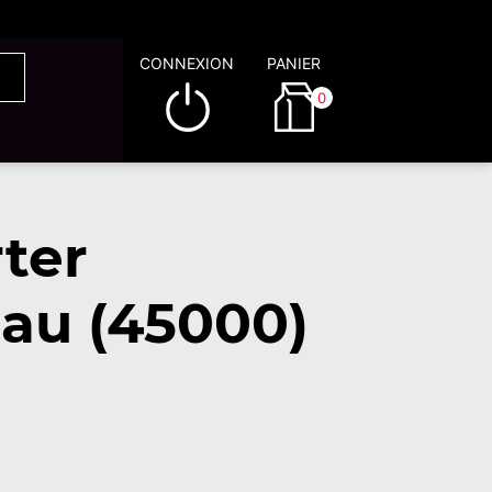
CONNEXION
PANIER
0
ter
eau (45000)