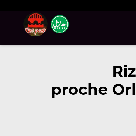
Ri
proche Orl