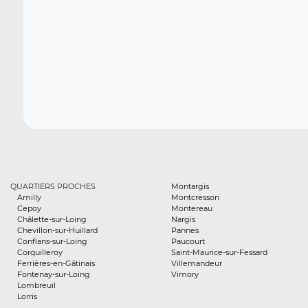
QUARTIERS PROCHES
Montargis
Amilly
Montcresson
Cepoy
Montereau
Châlette-sur-Loing
Nargis
Chevillon-sur-Huillard
Pannes
Conflans-sur-Loing
Paucourt
Corquilleroy
Saint-Maurice-sur-Fessard
Ferrières-en-Gâtinais
Villemandeur
Fontenay-sur-Loing
Vimory
Lombreuil
Lorris