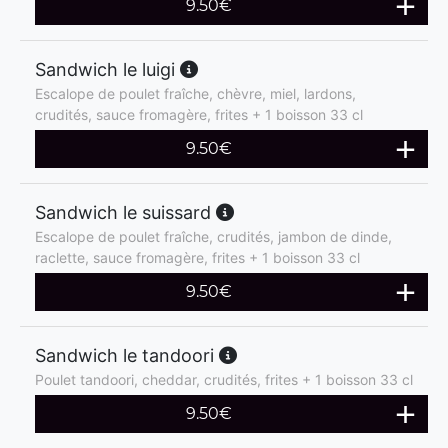
9.50
€
Sandwich le luigi
Escalope de poulet fraîche, chèvre, miel, lardons,
crudités, sauce fromagère, frites + 1 boisson 33 cl
9.50
€
Sandwich le suissard
Escalope de poulet fraîche, crudités, jambon de dinde,
raclette, sauce fromagère, frites + 1 boisson 33 cl
9.50
€
Sandwich le tandoori
Poulet tandoori, cheddar, crudités, frites + 1 boisson 33 cl
9.50
€