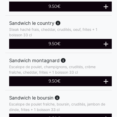
9.50
€
Sandwich le country
Steak haché frais, cheddar, crudités, oeuf, frites + 1
boisson 33 cl
9.50
€
Sandwich montagnard
Escalope de poulet, champignons, crudités, crème
fraîche, cheddar, frites + 1 boisson 33 cl
9.50
€
Sandwich le boursin
Escalope de poulet fraîche, boursin, crudités, jambon de
dinde, frites + 1 boisson 33 cl