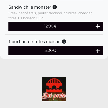
Sandwich le monster
Steak haché frais, poulet tandoori, crudités, cheddar,
frites + 1 boisson 33 cl
12.90
€
1 portion de frites maison
3.00
€