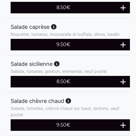
8.50
€
Salade caprèse
Roquette, tomates, mozzarella di buffala, olives, basilic
9.50
€
Salade sicilienne
Salade, tomates, jambon, emmental, oeuf poché
8.50
€
Salade chèvre chaud
Salade, tomates, chèvre chaud sur toast, lardons, oeuf
poché
9.50
€