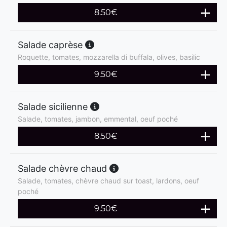
8.50
€
Salade caprèse
Roquette, tomates, mozzarella di buffala, olives, basilic
9.50
€
Salade sicilienne
Salade, tomates, jambon, emmental, oeuf poché
8.50
€
Salade chèvre chaud
Salade, tomates, chèvre chaud sur toast, lardons, oeuf
poché
9.50
€