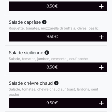
8.50
€
Salade caprèse
Roquette, tomates, mozzarella di buffala, olives, basilic
9.50
€
Salade sicilienne
Salade, tomates, jambon, emmental, oeuf poché
8.50
€
Salade chèvre chaud
Salade, tomates, chèvre chaud sur toast, lardons, oeuf
poché
9.50
€