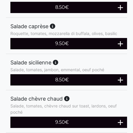
8.50
€
Salade caprèse
Roquette, tomates, mozzarella di buffala, olives, basilic
9.50
€
Salade sicilienne
Salade, tomates, jambon, emmental, oeuf poché
8.50
€
Salade chèvre chaud
Salade, tomates, chèvre chaud sur toast, lardons, oeuf
poché
9.50
€