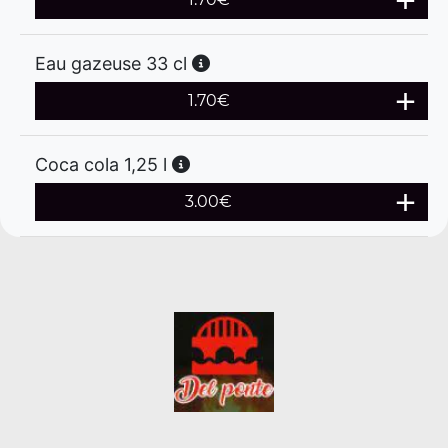
Eau gazeuse 33 cl
1.70
€
Coca cola 1,25 l
3.00
€