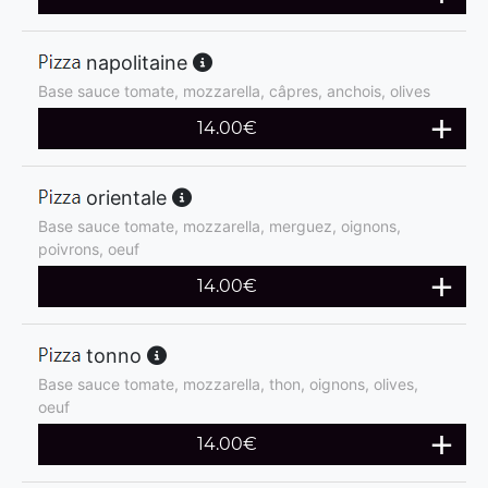
napolitaine
Base sauce tomate, mozzarella, câpres, anchois, olives
14.00
€
orientale
Base sauce tomate, mozzarella, merguez, oignons,
poivrons, oeuf
14.00
€
tonno
Base sauce tomate, mozzarella, thon, oignons, olives,
oeuf
14.00
€