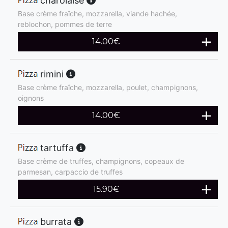
charolaise
Base crème fraîche, mozzarella, viande hachée,
reblochon, pommes de terre
14.00
€
rimini
Base crème fraîche, mozzarella, poulet, champignons,
oignons
14.00
€
tartuffa
Base crème de truffes, champignons, copeaux de
parmesan, carpaccio de truffes
15.90
€
burrata