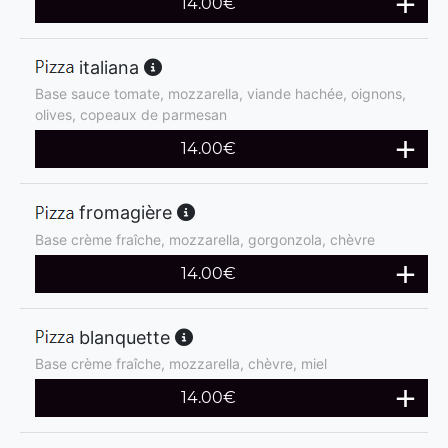
14.00
€
italiana
Base sauce tomate, mozzarella, viande hachée, oignons,
olives, copeaux de parmesan
14.00
€
fromagière
Base crème fraîche, mozzarella, gorgonzola, chèvre
14.00
€
blanquette
Base crème fraîche, mozzarella, chèvre, miel
14.00
€