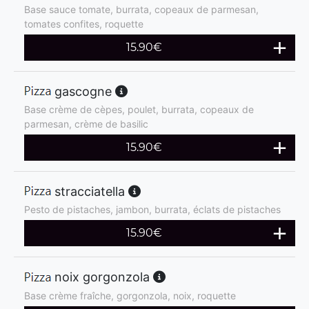
Base sauce tomate, burrata, copeaux de parmesan,
tomates confites, roquette
15.90
€
gascogne
Base crème de cèpes, poulet, burrata, copeaux de
parmesan, crème de basilic
15.90
€
stracciatella
Pesto de pistaches, jambon, burrata, éclats de pistaches
15.90
€
noix gorgonzola
Base crème fraîche, gorgonzola, noix, roquette