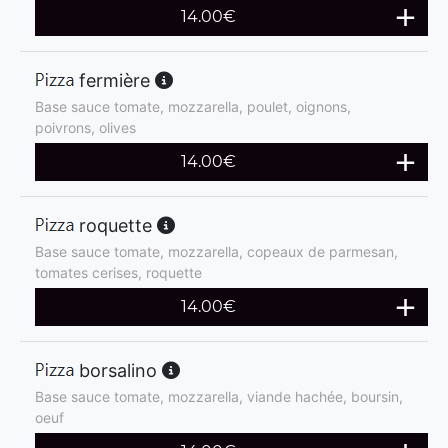
14.00
€
fermière
Base sauce tomate, mozzarella, poulet, oignons,
poivrons, olives
14.00
€
roquette
Base sauce tomate, mozzarella, copeaux de parmesan,
tomates cerises, roquette
14.00
€
borsalino
Base sauce tomate, mozzarella, viande hachée, boursin,
oeuf