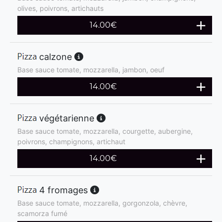
olives, poivrons, artichauts
14.00
€
calzone
Base sauce tomate, mozzarella, jambon, oeuf
14.00
€
végétarienne
Base sauce tomate, mozzarella, courgette, aubergine,
poivrons, champignons, artichaut
14.00
€
4 fromages
Base sauce tomate, mozzarella, gorgonzola, chèvre,
scamorza fumé