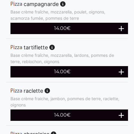
campagnarde
Base crème fraîche, mozzarella, poulet, oignons,
scamorza fumée, pommes de terre
14.00
€
tartiflette
Base crème fraîche, mozzarella, lardons, pommes de
terre, reblochon, oignons
14.00
€
raclette
Base crème fraiche, jambon, pommes de terre, raclette,
oignons
14.00
€