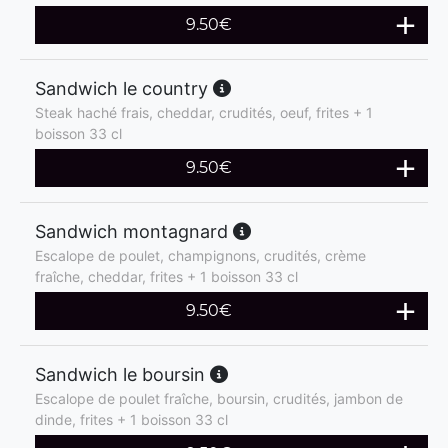
9.50
€
Sandwich le country
Steak haché frais, cheddar, crudités, oeuf, frites + 1
boisson 33 cl
9.50
€
Sandwich montagnard
Escalope de poulet, champignons, crudités, crème
fraîche, cheddar, frites + 1 boisson 33 cl
9.50
€
Sandwich le boursin
Escalope de poulet fraîche, boursin, crudités, jambon de
dinde, frites + 1 boisson 33 cl