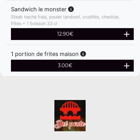
Sandwich le monster
Steak haché frais, poulet tandoori, crudités, cheddar,
frites + 1 boisson 33 cl
12.90
€
1 portion de frites maison
3.00
€