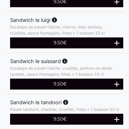
9.50
€
Sandwich le luigi
Escalope de poulet fraîche, chèvre, miel, lardons,
crudités, sauce fromagère, frites + 1 boisson 33 cl
9.50
€
Sandwich le suissard
Escalope de poulet fraîche, crudités, jambon de dinde,
raclette, sauce fromagère, frites + 1 boisson 33 cl
9.50
€
Sandwich le tandoori
Poulet tandoori, cheddar, crudités, frites + 1 boisson 33 cl
9.50
€