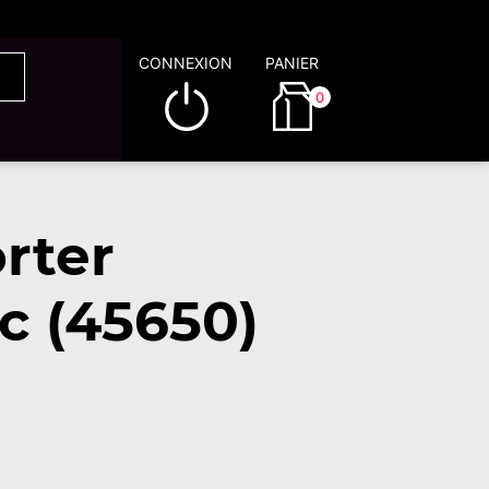
CONNEXION
PANIER
0
rter
c (45650)