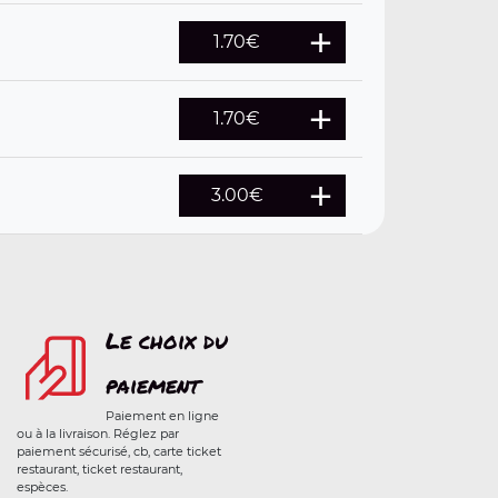
1.70
€
1.70
€
3.00
€
Le choix du
paiement
Paiement en ligne
ou à la livraison. Réglez par
paiement sécurisé, cb, carte ticket
restaurant, ticket restaurant,
espèces.