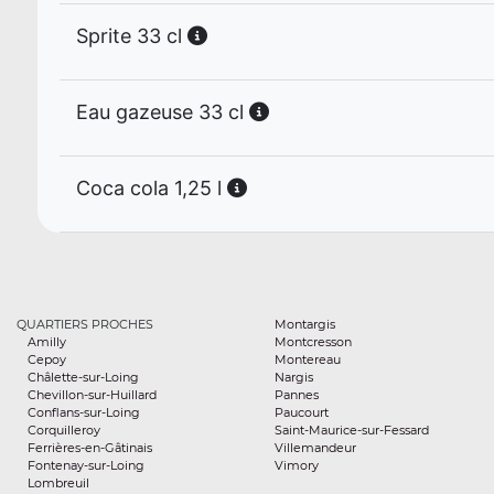
Sprite 33 cl
Eau gazeuse 33 cl
Coca cola 1,25 l
QUARTIERS PROCHES
Montargis
Amilly
Montcresson
Cepoy
Montereau
Châlette-sur-Loing
Nargis
Chevillon-sur-Huillard
Pannes
Conflans-sur-Loing
Paucourt
Corquilleroy
Saint-Maurice-sur-Fessard
Ferrières-en-Gâtinais
Villemandeur
Fontenay-sur-Loing
Vimory
Lombreuil