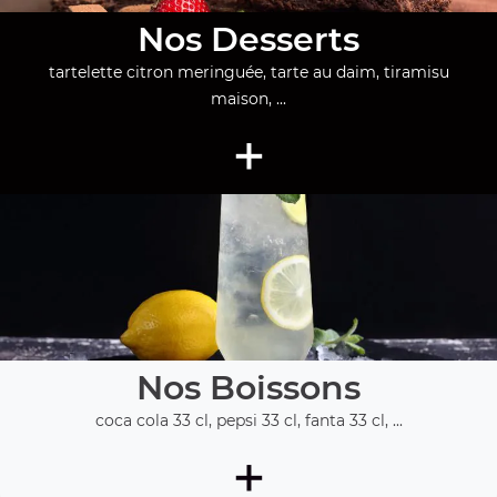
Nos Desserts
tartelette citron meringuée, tarte au daim, tiramisu
maison, ...
+
Nos Boissons
coca cola 33 cl, pepsi 33 cl, fanta 33 cl, ...
+