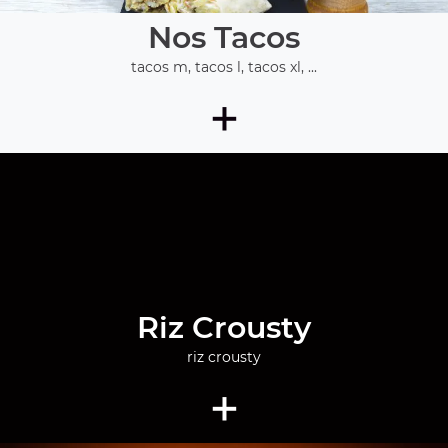
Nos Tacos
tacos m, tacos l, tacos xl, ...
+
Riz Crousty
riz crousty
+