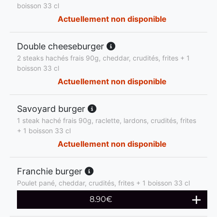
boisson 33 cl
Actuellement non disponible
Double cheeseburger
2 steaks hachés frais 90g, cheddar, crudités, frites + 1
boisson 33 cl
Actuellement non disponible
Savoyard burger
1 steak haché frais 90g, raclette, lardons, crudités, frites
+ 1 boisson 33 cl
Actuellement non disponible
Franchie burger
Poulet pané, cheddar, crudités, frites + 1 boisson 33 cl
8.90
€