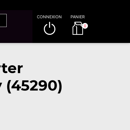
CONNEXION
PANIER
0
ter
 (45290)