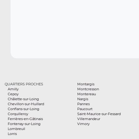
QUARTIERS PROCHES
Montargis
Amilly
Montcresson
Cepoy
Montereau
Châlette-sur-Loing
Nargis
Chevillon-sur-Huillard
Pannes
Conflans-sur-Loing
Paucourt
Corquilleroy
Saint-Maurice-sur-Fessard
Ferrières-en-Gâtinais
Villemandeur
Fontenay-sur-Loing
Vimory
Lombreuil
Lorris