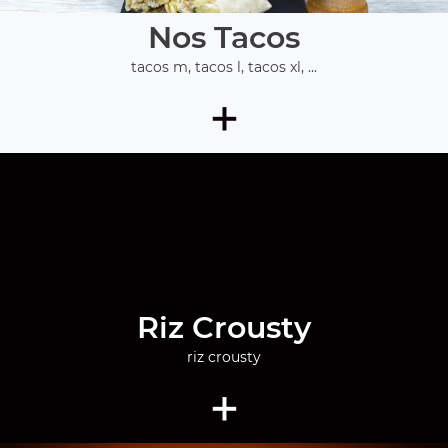
Nos Tacos
tacos m, tacos l, tacos xl, ...
+
Riz Crousty
riz crousty
+