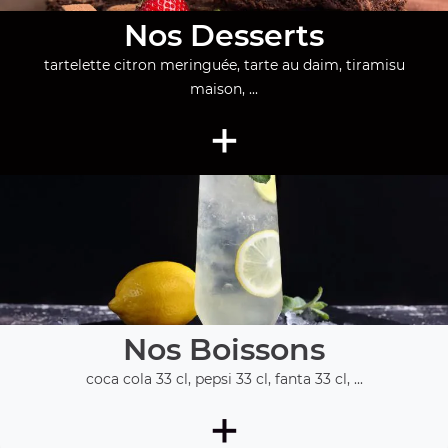
Nos Desserts
tartelette citron meringuée, tarte au daim, tiramisu
maison, ...
+
Nos Boissons
coca cola 33 cl, pepsi 33 cl, fanta 33 cl, ...
+