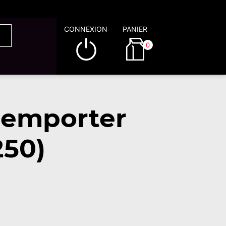
CONNEXION
PANIER
0
à emporter
250)