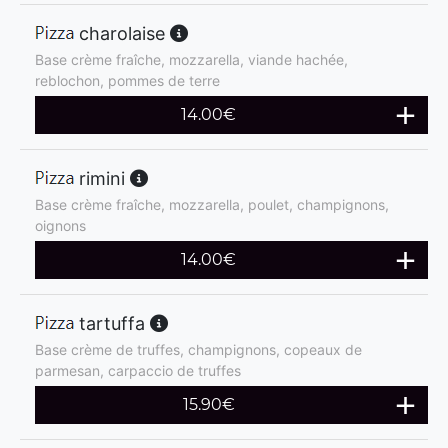
charolaise
Base crème fraîche, mozzarella, viande hachée,
reblochon, pommes de terre
14.00
€
rimini
Base crème fraîche, mozzarella, poulet, champignons,
oignons
14.00
€
tartuffa
Base crème de truffes, champignons, copeaux de
parmesan, carpaccio de truffes
15.90
€