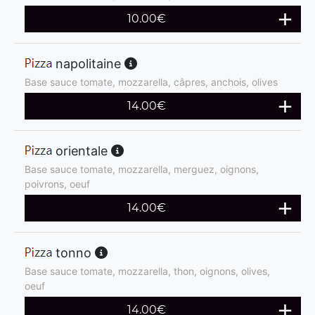
10.00
€
napolitaine
Base sauce tomate, mozzarella, câpres, anchois, olives
14.00
€
orientale
Base sauce tomate, mozzarella, merguez, oignons,
poivrons, oeuf
14.00
€
tonno
Base sauce tomate, mozzarella, thon, oignons, olives,
oeuf
14.00
€