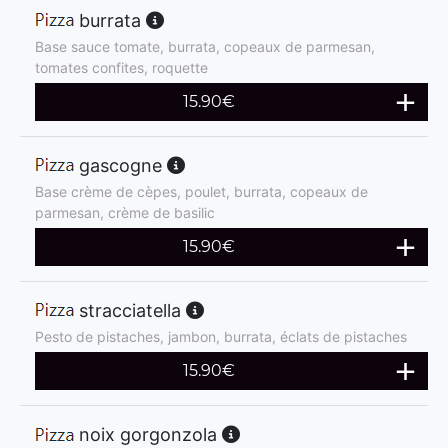
burrata
Base sauce tomate, burrata, copeaux de parmesan,
tomates confites, roquette
15.90
€
gascogne
Base crème de cèpes, poulet, burrata, copeaux de
parmesan, crème de basilic
15.90
€
stracciatella
Pesto de pistaches, jambon, burrata, éclats de pistaches
15.90
€
noix gorgonzola