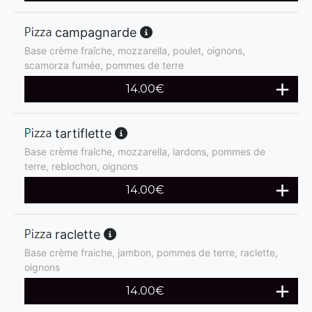
campagnarde
Base crème fraîche, mozzarella, poulet, oignons,
scamorza fumée, pommes de terre
14.00
€
tartiflette
Base crème fraîche, mozzarella, lardons, pommes de
terre, reblochon, oignons
14.00
€
raclette
Base crème fraiche, jambon, pommes de terre, raclette,
oignons
14.00
€