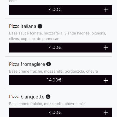
oeuf
14.00
€
italiana
Base sauce tomate, mozzarella, viande hachée, oignons,
olives, copeaux de parmesan
14.00
€
fromagière
Base crème fraîche, mozzarella, gorgonzola, chèvre
14.00
€
blanquette
Base crème fraîche, mozzarella, chèvre, miel
14.00
€