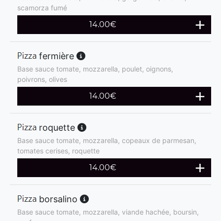
scamorza fumé
14.00
€
fermière
Base sauce tomate, mozzarella, poulet, oignons,
poivrons, olives
14.00
€
roquette
Base sauce tomate, mozzarella, copeaux de parmesan,
tomates cerises, roquette
14.00
€
borsalino
Base sauce tomate, mozzarella, viande hachée, boursin,