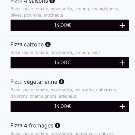
4 saisons
Base sauce tomate, mozzarella, jambon, champignons,
olives, poivrons, artichauts
14.00
€
calzone
Base sauce tomate, mozzarella, jambon, oeuf
14.00
€
végétarienne
Base sauce tomate, mozzarella, courgette, aubergine,
poivrons, champignons, artichaut
14.00
€
4 fromages
Base sauce tomate, mozzarella, gorgonzola, chèvre,