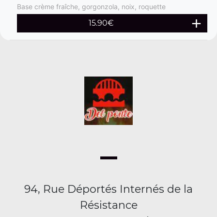
Base crème fraîche, gorgonzola, noix, roquette
15.90
€
94, Rue Déportés Internés de la
Résistance