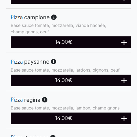
campione
Base sauce tomate, mozzarella, viande hachée,
champignons, oeuf
14.00
€
paysanne
Base sauce tomate, mozzarella, lardons, oignons, oeuf
14.00
€
regina
Base sauce tomate, mozzarella, jambon, champignons
14.00
€